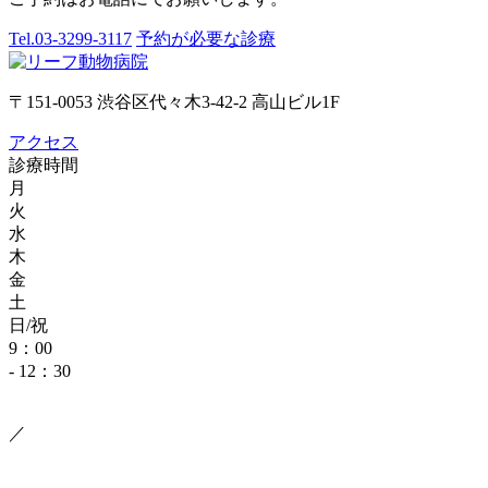
Tel.
03-3299-3117
予約が必要な診療
〒151-0053 渋谷区代々木3-42-2 高山ビル1F
アクセス
診療時間
月
火
水
木
金
土
日/祝
9：00
- 12：30
／